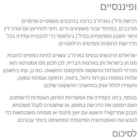
ופיננסיים
רכישת נדל"ן בארה"ב כרוכה בהיבטים משפטיים ומיסויים
מורכבים, במיוחד עבור משקיעים זרים. חיוני להתייעץ עם עורכי דין
ורואי חשבון המתמחים בנדל"ן בינלאומי כדי להבטיח עמידה בכל
הדרישות החוקיות והמיסים הרלוונטיים.
ישראלים הרוכשים נכסים בארה"ב עשויים להיות כפופים לחובות
מס הן בישראל והן בארצות הברית, לכן תכנון מס אסטרטגי הוא
הכרחי להצלחת ההשקעה ולמיקסום התשואה. כמו כן, קחו בחשבון
עלויות נוספות כגון דמי ניהול, ביטוח, תחזוקה ועמלות עסקה,
והקפידו לכלול אותן בתחשיבי ההשקעה שלכם.
בנוסף, בחנו בקפידה את אפשרויות המימון העומדות לרשותכם.
האם תממנו את הרכישה במזומן, או שתצטרכו לקבל משכנתא
מבנק אמריקאי? היוועצו עם יועץ פיננסי או מומחה משכנתאות כדי
לגבש את האסטרטגיה הפיננסית המתאימה ביותר עבורכם.
לסיכום