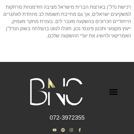
רכישת נדל"ן בארצות הברית מישראל מציבה הזדמנויות מרתקות
למשקיעים ישראלים, אך גם מחייבת תשומת לב מיוחדת לאתגרים
הייחודיים הכרוכים בהשקעה מעבר לים. בעזרת מחקר מעמיק,
ייעוץ מקצועי ותכנון פיננסי נכון, תוכלו לנווט בהצלחה בשוק הנדל"ן
האמריקאי ולהשיג את יעדי ההשקעה שלכם.
‎072-3972355