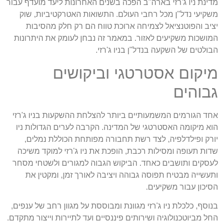
מדינת ניו ג'רזי בארה"ב הפכה בשנים האחרונות ליעד מועדף עבור
משקיעי נדל"ן מכל רחבי העולם. התשואות האטרקטיביות, שוק
יציב והפוטנציאל לצמיחה ארוכת טווח הם רק חלק מהסיבות
המושכות משקיעים לאזור. במאמר זה נבחן לעומק את היתרונות
הבולטים של השקעה בנדל"ן בניו ג'רזי.
מיקום אסטרטגי וביקושים
גבוהים
אחד הגורמים המשמעותיים ביותר להצלחת ההשקעות בניו ג'רזי
הוא מיקומה האסטרטגי של המדינה. הקרבה לערים הגדולות ניו
יורק ופילדלפיה, לצד רשת תחבורה מפותחת הכוללת נמלים,
שדות תעופה ומסילות רכבת, הופכת את ניו ג'רזי למוקד משיכה
לעסקים ותושבים כאחד. הביקוש הגבוה למגורים ולשטחי מסחר
ותעשייה מבטיח תפוסה גבוהה ויציבה לאורך זמן, ומקטין את
הסיכון עבור משקיעים.
בנוסף, כלכלת ניו ג'רזי מגוונת ומבוססת על מגוון רחב של ענפים,
החל מביוטכנולוגיה ושירותים פיננסיים ועד לתיירות וייצור מתקדם.