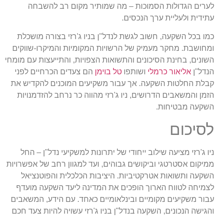
לערים הגדולות הסמוכות – מה שמותיר מקום רב להשבחה
עתידית ולעליית ערך הנכסים.
כמו בכל השקעה, חשוב לגשת לנדל"ן בניו ג'רזי בצורה מושכלת
ומחושבת. מחקר מעמיק של הרשויות המקומיות והמיקרו-שווקים
השונים, בחינת הסיכונים והתשואות הצפויות, והתייעצות עם מומחי
הנדל"ן
אליאור כרמלי
ושותפו
טל בוימן
הם צעדים הכרחיים לפני
קבלת החלטות השקעה. אך עבור משקיעים המוכנים להקדיש את
הזמן והמשאבים הדרושים, ניו ג'רזי מהווה כר נרחב להזדמנויות
השקעה מבטיחות.
לסיכום
ניו ג'רזי מציעה שילוב ייחודי של יתרונות למשקיעי נדל"ן – החל
ממיקום אסטרטגי וביקושים גבוהים, ועד למגוון רחב של אפשרויות
השקעה ותשואות אטרקטיביות. היציבות הכלכלית והפוטנציאל
לצמיחה לטווח הארוך הופכים את המדינה ליעד השקעה מועדף
עבור משקיעים מקומיים ובינלאומיים כאחד. עם הידע, המשאבים
והגישה הנכונים, השקעה בנדל"ן בניו ג'רזי עשויה להיות צעד חכם