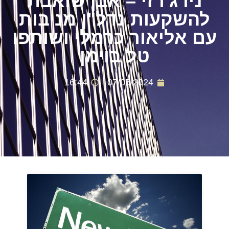
ניו ג'רזי – אבן שואבת
להשקעות נדל"ן מניבות
עם אליאור כרמלי ושותפו
טל בוימן
16:44
07/05/2024