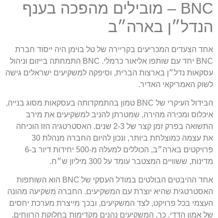
BNC – מובילים מהפכה בענף
הנדל״ן בארה״ב
אחד הצעדים המכריעים בקריירה של טל בוימן היה ייסוד חברת
BNC יחד עם שותפו אליאור כרמלי. BNC התמחתה בייזום וניהול
עסקאות נדל״ן בארצות הברית, וסיפקה למשקיעים ישראלים גישה
לשוק האמריקאי האדיר.
הבידול העיקרי של BNC טמון בהתמקדותה בעסקאות מסוג בנייה,
איכלוס ומכירה מהירה, שמטרתן להניב למשקיעים את מירב
התשואה בפרק זמן קצר של 2-3 שנים. האסטרטגיה הזו הוכיחה
את עצמה כמוצלחת ביותר, ונכון להיום החברה מנהלת 30
פרויקטים בארה״ב, הכוללים למעלה מ-500 יחידות דיור ב-6
מדינות, ששוויים המצטבר עומד על 300 מיליון ש״ח.
אחד ההיבטים הבולטים במודל העסקי של BNC הוא השותפות
האסטרטגית שהיא יוצרת עם המשקיעים. החברה משקיעה מהונה
העצמי בכל פרויקט, לצד המשקיעים, ובכך מייצרת מערכת יחסים
של אמון הדדי. כך, המשקיעים נהנים מקדימות בחלוקת הרווחים,