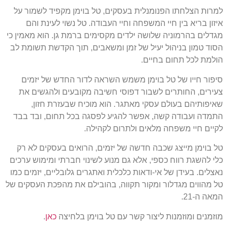
למרות הצלחתו הפנומנלית בעסקים, טל בוימן מקפיד לשמור על
איזון בריא בין חיי המשפחה וחיי העבודה. טל נשוי לעינת והם
מגדלים בהרמוניה שלושה ילדים מקסימים ברמת גן. הוא מאמין כי
הסוד טמון בניהול יעיל של זמן ומשאבים, תוך הקדשת תשומת לב
הולמת לכל תחום בחיים.
סיפור חייו של טל בוימן משמש השראה לדור החדש של יזמים
צעירים, החותרים לשבור דפוסי חשיבה מקובעים ולהגשים את
שאיפותיהם בעולם עסקי מאתגר. הוא מוכיח שבעזרת חזון,
התמדה ועבודה קשה, אפשר להגיע לפסגה בכל תחום, ובד בבד
לקיים חיי משפחה מלאים ולתרום לקהילה.
טל בוימן מייצג שכבה חדשה של יזמים, הרואים בעסקים לא רק
כלי להשגת רווח כספי, אלא גם מנוע לשינוי חברתי ומימוש ערכים
נאצלים. בעידן של אי-ודאות כלכלית ואתגרים גלובליים, יזמים כמו
טל מהווים מגדלור ומקור תקווה, בהובילם את מהפכת העסקים של
המאה ה-21.
מוזמנים ומוזמנות ליצור קשר עם טל בוימן בלחיצה
כאן
.