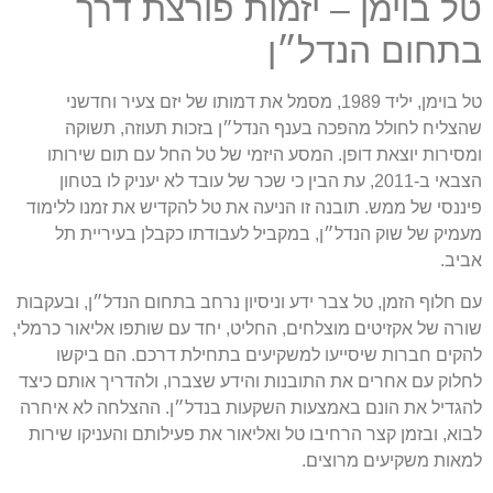
טל בוימן – יזמות פורצת דרך
בתחום הנדל״ן
טל בוימן, יליד 1989, מסמל את דמותו של יזם צעיר וחדשני
שהצליח לחולל מהפכה בענף הנדל״ן בזכות תעוזה, תשוקה
ומסירות יוצאת דופן. המסע היזמי של טל החל עם תום שירותו
הצבאי ב-2011, עת הבין כי שכר של עובד לא יעניק לו בטחון
פיננסי של ממש. תובנה זו הניעה את טל להקדיש את זמנו ללימוד
מעמיק של שוק הנדל״ן, במקביל לעבודתו כקבלן בעיריית תל
אביב.
עם חלוף הזמן, טל צבר ידע וניסיון נרחב בתחום הנדל״ן, ובעקבות
שורה של אקזיטים מוצלחים, החליט, יחד עם שותפו אליאור כרמלי,
להקים חברות שיסייעו למשקיעים בתחילת דרכם. הם ביקשו
לחלוק עם אחרים את התובנות והידע שצברו, ולהדריך אותם כיצד
להגדיל את הונם באמצעות השקעות בנדל״ן. ההצלחה לא איחרה
לבוא, ובזמן קצר הרחיבו טל ואליאור את פעילותם והעניקו שירות
למאות משקיעים מרוצים.